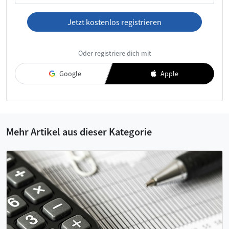
Jetzt kostenlos registrieren
Ich habe die
AGB
und die
Datenschutzerklärung
gelesen und
Oder registriere dich mit
akzeptiere diese.
Google
Apple
Mehr Artikel aus dieser Kategorie