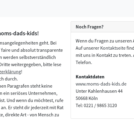
Noch Fragen?
 moms-dads-kids!
Wenn du Fragen zu unseren A
nsangelegenheiten geht. Bei
Auf unserer
Kontaktseite
find
faire und absolut transparente
mit uns in Kontakt zu treten
n werden selbstverständlich
Telefon.
ritte weitergegeben, bitte lese
zerklärung
!
Kontaktdaten
ich durch.
www.moms-dads-kids.de
nen Paragrafen steht keine
Unter Kahlenhausen 44
n ein seriöses Unternehmen,
50668 Köln
 ist. Und wenn du möchtest, rufe
Tel: 0221 / 9865 3120
. Er steht dir jederzeit mit Rat
e, direkte Art - von Mensch zu