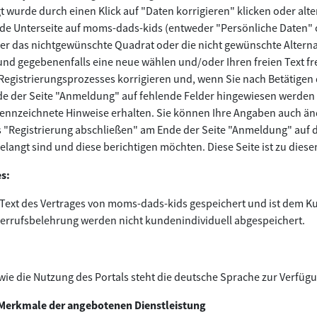
t wurde durch einen Klick auf "Daten korrigieren" klicken oder alter
de Unterseite auf moms-dads-kids (entweder "Persönliche Daten" o
er das nichtgewünschte Quadrat oder die nicht gewünschte Alternat
d gegebenenfalls eine neue wählen und/oder Ihren freien Text fre
gistrierungsprozesses korrigieren und, wenn Sie nach Betätigen d
de der Seite "Anmeldung" auf fehlende Felder hingewiesen werden 
kennzeichnete Hinweise erhalten. Sie können Ihre Angaben auch ä
s "Registrierung abschließen" am Ende der Seite "Anmeldung" auf d
ngt sind und diese berichtigen möchten. Diese Seite ist zu diesem
s:
 Text des Vertrages von moms-dads-kids gespeichert und ist dem K
rrufsbelehrung werden nicht kundenindividuell abgespeichert.
wie die Nutzung des Portals steht die deutsche Sprache zur Verfüg
 Merkmale der angebotenen Dienstleistung