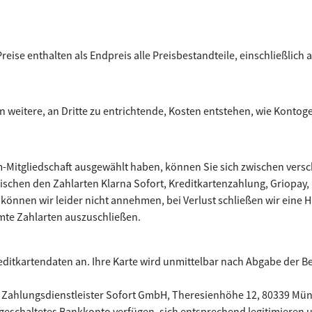
ise enthalten als Endpreis alle Preisbestandteile, einschließlich a
n weitere, an Dritte zu entrichtende, Kosten entstehen, wie Konto
m-Mitgliedschaft ausgewählt haben, können Sie sich zwischen ver
schen den Zahlarten Klarna Sofort, Kreditkartenzahlung, Griopay, 
nnen wir leider nicht annehmen, bei Verlust schließen wir eine Haf
mmte Zahlarten auszuschließen.
editkartendaten an. Ihre Karte wird unmittelbar nach Abgabe der Be
Zahlungsdienstleister Sofort GmbH, Theresienhöhe 12, 80339 Mü
eigeschaltetes Bankkonto verfügen, sich entsprechend legitimiere