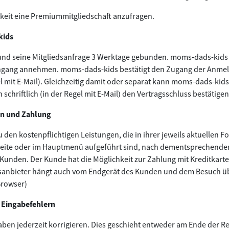
hkeit eine Premiummitgliedschaft anzufragen.
kids
 und seine Mitgliedsanfrage 3 Werktage gebunden. moms-dads-kid
ingang annehmen. moms-dads-kids bestätigt den Zugang der Anmel
gel mit E-Mail). Gleichzeitig damit oder separat kann moms-dads-ki
hriftlich (in der Regel mit E-Mail) den Vertragsschluss bestätigen
en und Zahlung
en kostenpflichtigen Leistungen, die in ihrer jeweils aktuellen F
seite oder im Hauptmenü aufgeführt sind, nach dementsprechende
unden. Der Kunde hat die Möglichkeit zur Zahlung mit Kreditkarte
sanbieter hängt auch vom Endgerät des Kunden und dem Besuch üb
Browser)
 Eingabefehlern
aben jederzeit korrigieren. Dies geschieht entweder am Ende der R