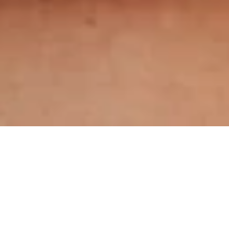
Einfach anmelden
und kostenlos umsehen