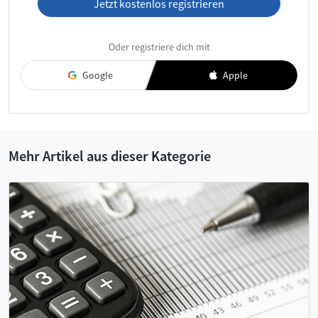
Jetzt kostenlos registrieren
Ich habe die
AGB
und die
Datenschutzerklärung
gelesen und
Oder registriere dich mit
akzeptiere diese.
Google
Apple
Mehr Artikel aus dieser Kategorie