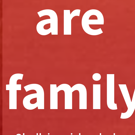
are
famil