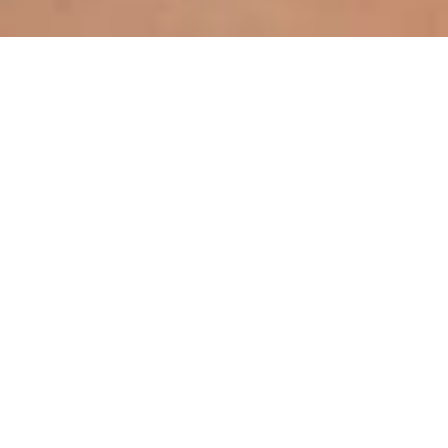
Einfach anmelden
und kostenlos umsehen
Ich bin
männlich
weiblich
Deine E-Mail-Adresse
Jetzt kostenlos registrieren
Ich habe die
AGB
und die
Datenschutzerklärung
gelesen
Oder registriere dich mit