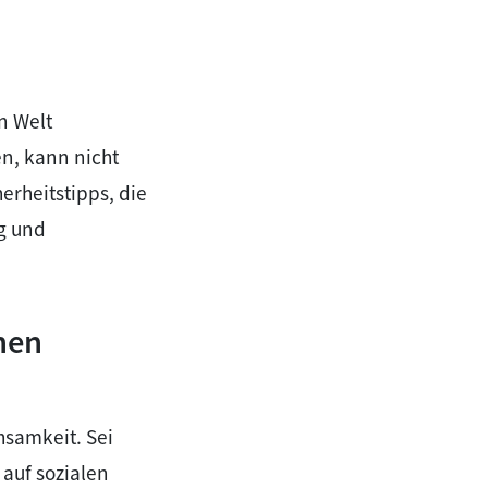
n Welt
en, kann nicht
erheitstipps, die
g und
hen
hsamkeit. Sei
 auf sozialen