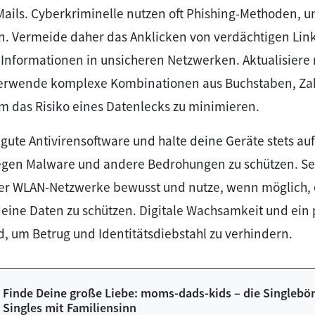
ails. Cyberkriminelle nutzen oft Phishing-Methoden, u
n. Vermeide daher das Anklicken von verdächtigen Link
 Informationen in unsicheren Netzwerken. Aktualisiere
verwende komplexe Kombinationen aus Buchstaben, Za
m das Risiko eines Datenlecks zu minimieren.
e gute Antivirensoftware und halte deine Geräte stets a
egen Malware und andere Bedrohungen zu schützen. Sei
cher WLAN-Netzwerke bewusst und nutze, wenn möglich, 
eine Daten zu schützen. Digitale Wachsamkeit und ein 
, um Betrug und Identitätsdiebstahl zu verhindern.
Finde Deine große Liebe: moms-dads-kids – die Singlebör
Singles mit Familiensinn