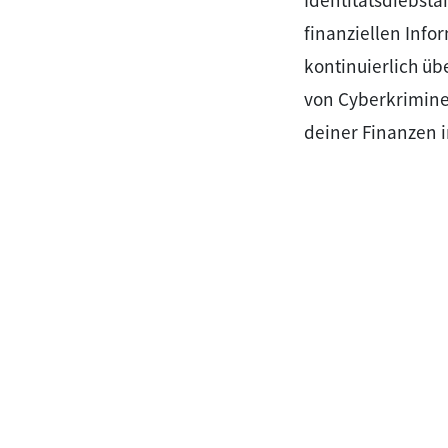
Identitätsdiebsta
finanziellen Inf
kontinuierlich üb
von Cyberkriminel
deiner Finanzen i