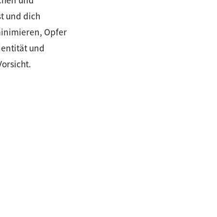
ichen und
t und dich
minimieren, Opfer
entität und
orsicht.