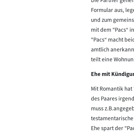
Die Partner gehe
Formular aus, leg
und zum gemeins
mit dem "Pacs“ i
"Pacs“ macht bei
amtlich anerkannt
teilt eine Wohnu
Ehe mit Kündigu
Mit Romantik hat 
des Paares irgend
muss z.B.angegebe
testamentarische 
Ehe spart der "P