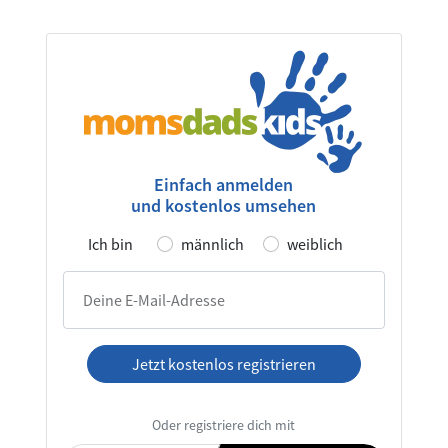
Einfach anmelden
und kostenlos umsehen
Ich bin
männlich
weiblich
Deine E-Mail-Adresse
Jetzt kostenlos registrieren
Ich habe die
AGB
und die
Datenschutzerklärung
Oder registriere dich mit
gelesen und akzeptiere diese.