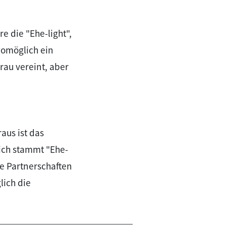
e die "Ehe-light",
 womöglich ein
au vereint, aber
aus ist das
lich stammt "Ehe-
le Partnerschaften
glich die