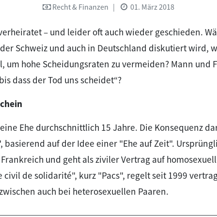
Recht & Finanzen
|
01. März 2018
 verheiratet – und leider oft auch wieder geschieden. Wär
in der Schweiz und auch in Deutschland diskutiert wird,
l, um hohe Scheidungsraten zu vermeiden? Mann und Fr
bis dass der Tod uns scheidet“?
schein
t eine Ehe durchschnittlich 15 Jahre. Die Konsequenz dar
", basierend auf der Idee einer "Ehe auf Zeit". Ursprüng
 Frankreich und geht als ziviler Vertrag auf homosexuel
 civil de solidarité", kurz "Pacs", regelt seit 1999 vertra
nzwischen auch bei heterosexuellen Paaren.