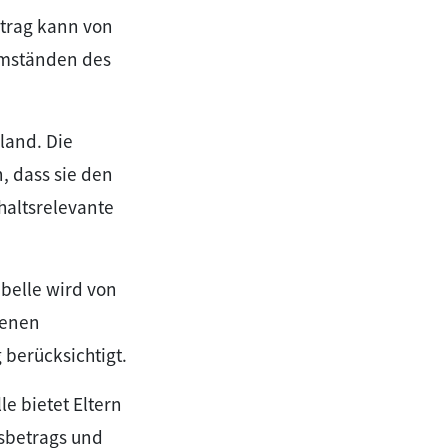
etrag kann von
Umständen des
land. Die
, dass sie den
haltsrelevante
abelle wird von
senen
 berücksichtigt.
le bietet Eltern
sbetrags und