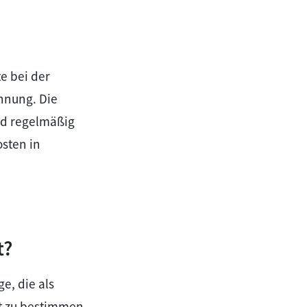
te bei der
nnung. Die
rd regelmäßig
osten in
t?
e, die als
t zu bestimmen.