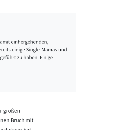
damit einhergehenden,
ereits einige Single-Mamas und
eführt zu haben. Einige
er großen
inen Bruch mit
gst davor hat,