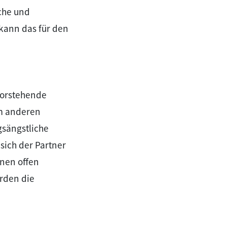
che und
kann das für den
vorstehende
em anderen
gsängstliche
sich der Partner
onen offen
rden die