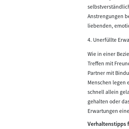
selbstverständli
Anstrengungen be
liebenden, emoti
4. Unerfüllte Er
Wie in einer Bez
Treffen mit Freu
Partner mit Bind
Menschen legen e
schnell allein gel
gehalten oder da
Erwartungen einer
Verhaltenstipps 