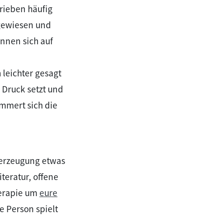
rieben häufig
kgewiesen und
önnen sich auf
 leichter gesagt
 Druck setzt und
immert sich die
berzeugung etwas
teratur, offene
herapie um
eure
e Person spielt