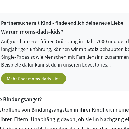
Partnersuche mit Kind - finde endlich deine neue Liebe
Warum moms-dads-kids?
Aufgrund unserer frühen Gründung im Jahr 2000 und der 
langjährigen Erfahrung, können wir mit Stolz behaupten b
Single-Papas sowie Menschen mit Familiensinn zusammeng
Beispiele dafür kannst du in unseren
Lovestories
...
Mehr über moms-dads-kids
e Bindungsangst?
troffene von Bindungsängsten in ihrer Kindheit in ein
 ihren Eltern. Unabhängig davon, ob sie im Nachgang e
bt haben oder nicht, kann dies dazu führen, dass man An