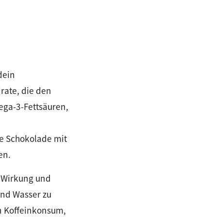
dein
rate, die den
ega-3-Fettsäuren,
e Schokolade mit
en.
e Wirkung und
end Wasser zu
n Koffeinkonsum,