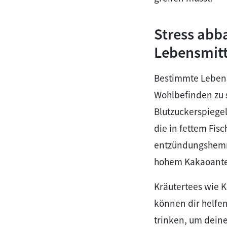
Stress abb
Lebensmitte
Bestimmte Lebens
Wohlbefinden zu 
Blutzuckerspiege
die in fettem Fis
entzündungshemme
hohem Kakaoante
Kräutertees wie 
können dir helfe
trinken, um dein