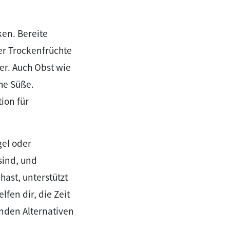
en. Bereite
der Trockenfrüchte
er. Auch Obst wie
he Süße.
ion für
gel oder
sind, und
ast, unterstützt
fen dir, die Zeit
nden Alternativen