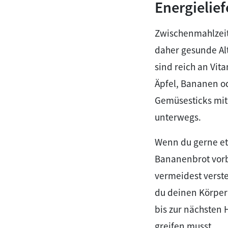
Energielie
Zwischenmahlzeit
daher gesunde Alt
sind reich an Vit
Äpfel, Bananen od
Gemüsesticks mit
unterwegs.
Wenn du gerne et
Bananenbrot vorb
vermeidest verste
du deinen Körper u
bis zur nächsten
greifen musst.