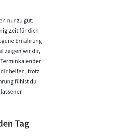
en nur zu gut:
ig Zeit für dich
ewogene Ernährung
l zeigen wir dir,
n Terminkalender
ir helfen, trotz
hrung fühlst du
elassener
 den Tag