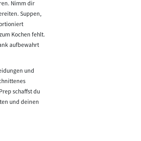
aren. Nimm dir
ereiten. Suppen,
rtioniert
 zum Kochen fehlt.
rank aufbewahrt
heidungen und
chnittenes
Prep schaffst du
hten und deinen