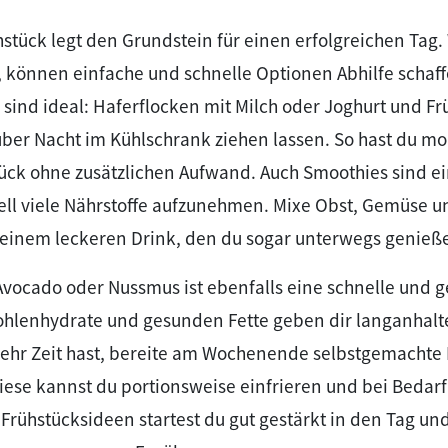
hstück legt den Grundstein für einen erfolgreichen Ta
t, können einfache und schnelle Optionen Abhilfe schaf
 sind ideal: Haferflocken mit Milch oder Joghurt und 
ber Nacht im Kühlschrank ziehen lassen. So hast du mo
ück ohne zusätzlichen Aufwand. Auch Smoothies sind ei
ell viele Nährstoffe aufzunehmen. Mixe Obst, Gemüse u
 einem leckeren Drink, den du sogar unterwegs genieß
Avocado oder Nussmus ist ebenfalls eine schnelle und 
hlenhydrate und gesunden Fette geben dir langanhalt
hr Zeit hast, bereite am Wochenende selbstgemachte M
Diese kannst du portionsweise einfrieren und bei Bedarf
Frühstücksideen startest du gut gestärkt in den Tag und