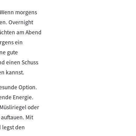
g. Wenn morgens
fen. Overnight
Früchten am Abend
rgens ein
ne gute
nd einen Schuss
en kannst.
gesunde Option.
ende Energie.
üsliriegel oder
 auftauen. Mit
 legst den