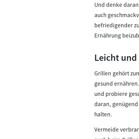
Und denke daran, 
auch geschmackvo
befriedigender z
Ernährung beizub
Leicht und
Grillen gehört z
gesund ernähren.
und probiere gesu
daran, genügend F
halten.
Vermeide verbrann