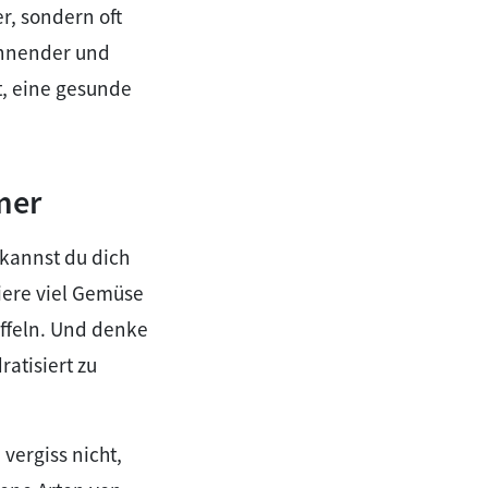
r, sondern oft
annender und
t, eine gesunde
mer
kannst du dich
iere viel Gemüse
offeln. Und denke
atisiert zu
vergiss nicht,