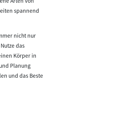
dene Arten von
lzeiten spannend
mmer nicht nur
 Nutze das
einen Körper in
 und Planung
hlen und das Beste