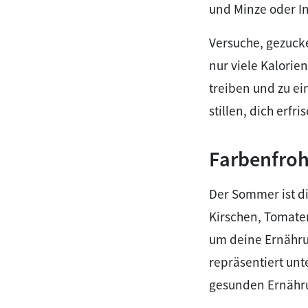
und Minze oder I
Versuche, gezucke
nur viele Kalorie
treiben und zu e
stillen, dich erfr
Farbenfroh
Der Sommer ist d
Kirschen, Tomaten
um deine Ernähru
repräsentiert unte
gesunden Ernähr