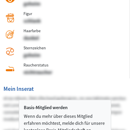
geheim
Figur
schlank
Haarfarbe
dunkel
Sternzeichen
geheim
Raucherstatus
nichtraucher
Mein Inserat
et ea rebum. Stet clita kasd gubergren, no sea takimata sanctus
est Lorem ipsum dolor sit amet. Lorem ipsum dolor sit amet,
Basis-Mitglied werden
consetetur sadipscing elitr, sed diam nonumy eirmod tempor
Wenn du mehr über dieses Mitglied
invidunt ut labore et dolore magna aliquyam erat,
erfahren möchtest, melde dich für unsere