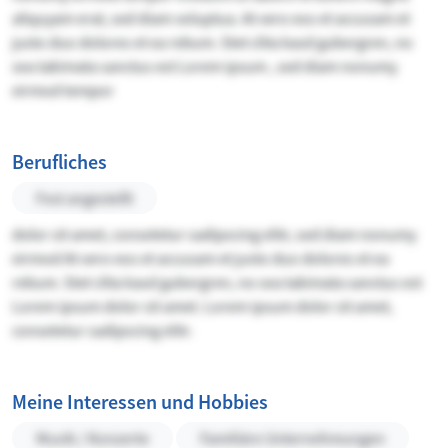
aliquyam erat, sed diam voluptua. At vero eos et accusam et
justo duo dolores et ea rebum. Stet clita kasd gubergren, no
sea takimata sanctus est Lorem ipsum , sed diam nonumy
eirmod tempor
Berufliches
Fest angestellt
dolor sit amet, consetetur sadipscing elitr, sed diam nonumy
eirmod At vero eos et accusam et justo duo dolores et ea
rebum. Stet clita kasd gubergren, no sea takimata sanctus est
Lorem ipsum dolor sit amet. Lorem ipsum dolor sit amet,
consetetur sadipscing elitr.
Meine Interessen und Hobbies
Musik / Konzerte
Familiäre Unternehmungen