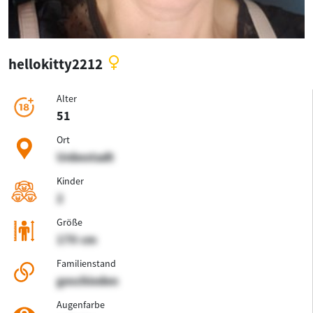
hellokitty2212
Alter
51
Ort
Unbestadt
Kinder
2
Größe
170 cm
Familienstand
geschieden
Augenfarbe