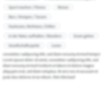
Sport machen / Fitness
Reisen
Bars / Kneipen / Tanzen
Faulenzen, Nichtstun, Chillen
In der Natur aufhalten / Wandern
Essen gehen
Gesellschaftsspiele
Lesen
consetetur sadipscing elitr, sed diam nonumy eirmod tempor
Lorem ipsum dolor sit amet, consetetur sadipscing elitr, sed
diam nonumy eirmod invidunt ut labore et dolore magna
aliquyam erat, sed diam voluptua. At vero eos et accusam et
justo duo dolores et ea rebum. Stet clita kasd