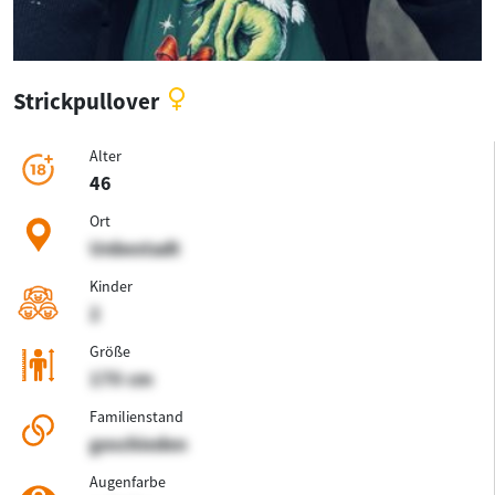
Strickpullover
Alter
46
Ort
Unbestadt
Kinder
2
Größe
170 cm
Familienstand
geschieden
Augenfarbe