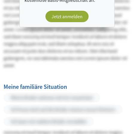
kostenlose Basis-Mitgliedschaft an.
sed diam voluptua. At vero eos et accusam et justo duo dolores
et ea rebum. Stet clita kasd gubergren, no sea takimata sanctus
est Lorem ipsum dolor sit amet. et ea rebum. Stet clita kasd
Jetzt anmelden
gubergren, no sea takimata sanctus est Lorem ipsum dolor sit
amet. Lorem ipsum dolor sit amet, consetetur sadipscing elitr,
sed diam nonumy eirmod tempor invidunt ut labore et dolore
magna aliquyam erat, sed diam voluptua. At vero eos et
accusam et justo duo dolores et ea rebum. Stet clita kasd
gubergren, no sea takimata sanctus est Lorem ipsum dolor sit
amet.
Meine familiäre Situation
Meine Kinder wohnen mit mir zusammen
Ich freue mich auf die Kinder meines neuen Partners
Ich kann mir weitere Kinder vorstellen
nonumy eirmod tempor invidunt ut labore et dolore magna