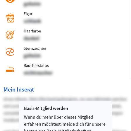
geheim
Figur
schlank
Haarfarbe
dunkel
Sternzeichen
geheim
Raucherstatus
nichtraucher
Mein Inserat
et ea rebum. Stet clita kasd gubergren, no sea takimata sanctus
est Lorem ipsum dolor sit amet. Lorem ipsum dolor sit amet,
Basis-Mitglied werden
consetetur sadipscing elitr, sed diam nonumy eirmod tempor
Wenn du mehr über dieses Mitglied
invidunt ut labore et dolore magna aliquyam erat,
erfahren möchtest, melde dich für unsere