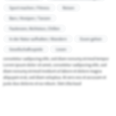
Sport machen / Fitness
Reisen
Bars / Kneipen / Tanzen
Faulenzen, Nichtstun, Chillen
In der Natur aufhalten / Wandern
Essen gehen
Gesellschaftsspiele
Lesen
consetetur sadipscing elitr, sed diam nonumy eirmod tempor
Lorem ipsum dolor sit amet, consetetur sadipscing elitr, sed
diam nonumy eirmod invidunt ut labore et dolore magna
aliquyam erat, sed diam voluptua. At vero eos et accusam et
justo duo dolores et ea rebum. Stet clita kasd