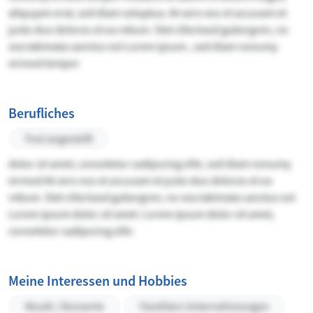
aliquyam erat, sed diam voluptua. At vero eos et accusam et
justo duo dolores et ea rebum. Stet clita kasd gubergren, no
sea takimata sanctus est Lorem ipsum , sed diam nonumy
eirmod tempor
Berufliches
Fest angestellt
dolor sit amet, consetetur sadipscing elitr, sed diam nonumy
eirmod At vero eos et accusam et justo duo dolores et ea
rebum. Stet clita kasd gubergren, no sea takimata sanctus est
Lorem ipsum dolor sit amet. Lorem ipsum dolor sit amet,
consetetur sadipscing elitr.
Meine Interessen und Hobbies
Musik / Konzerte
Familiäre Unternehmungen