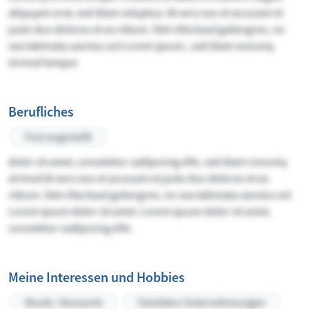
aliquyam erat, sed diam voluptua. At vero eos et accusam et
justo duo dolores et ea rebum. Stet clita kasd gubergren, no
sea takimata sanctus est Lorem ipsum , sed diam nonumy
eirmod tempor
Berufliches
Fest angestellt
dolor sit amet, consetetur sadipscing elitr, sed diam nonumy
eirmod At vero eos et accusam et justo duo dolores et ea
rebum. Stet clita kasd gubergren, no sea takimata sanctus est
Lorem ipsum dolor sit amet. Lorem ipsum dolor sit amet,
consetetur sadipscing elitr.
Meine Interessen und Hobbies
Musik / Konzerte
Familiäre Unternehmungen