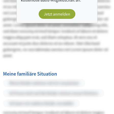
kostenlose Basis-Mitgliedschaft an.
sed diam voluptua. At vero eos et accusam et justo duo dolores
et ea rebum. Stet clita kasd gubergren, no sea takimata sanctus
est Lorem ipsum dolor sit amet. et ea rebum. Stet clita kasd
Jetzt anmelden
gubergren, no sea takimata sanctus est Lorem ipsum dolor sit
amet. Lorem ipsum dolor sit amet, consetetur sadipscing elitr,
sed diam nonumy eirmod tempor invidunt ut labore et dolore
magna aliquyam erat, sed diam voluptua. At vero eos et
accusam et justo duo dolores et ea rebum. Stet clita kasd
gubergren, no sea takimata sanctus est Lorem ipsum dolor sit
amet.
Meine familiäre Situation
Meine Kinder wohnen mit mir zusammen
Ich freue mich auf die Kinder meines neuen Partners
Ich kann mir weitere Kinder vorstellen
nonumy eirmod tempor invidunt ut labore et dolore magna