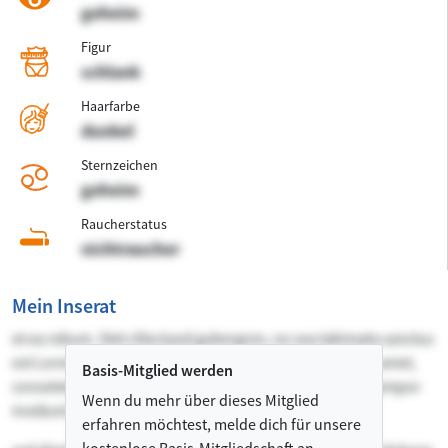
geheim
Figur
schlank
Haarfarbe
dunkel
Sternzeichen
geheim
Raucherstatus
nichtraucher
Mein Inserat
et ea rebum. Stet clita kasd gubergren, no sea takimata sanctus
est Lorem ipsum dolor sit amet. Lorem ipsum dolor sit amet,
Basis-Mitglied werden
consetetur sadipscing elitr, sed diam nonumy eirmod tempor
Wenn du mehr über dieses Mitglied
invidunt ut labore et dolore magna aliquyam erat,
erfahren möchtest, melde dich für unsere