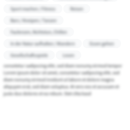
Sport machen / Fitness
Reisen
Bars / Kneipen / Tanzen
Faulenzen, Nichtstun, Chillen
In der Natur aufhalten / Wandern
Essen gehen
Gesellschaftsspiele
Lesen
consetetur sadipscing elitr, sed diam nonumy eirmod tempor
Lorem ipsum dolor sit amet, consetetur sadipscing elitr, sed
diam nonumy eirmod invidunt ut labore et dolore magna
aliquyam erat, sed diam voluptua. At vero eos et accusam et
justo duo dolores et ea rebum. Stet clita kasd