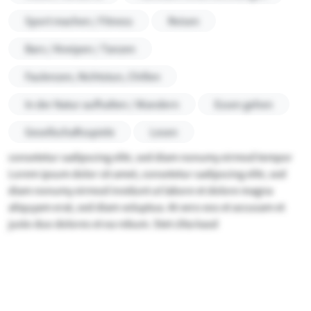
Sport machen / Fitness
Reisen
Bars / Kneipen / Tanzen
Faulenzen, Nichtstun, Chillen
In der Natur aufhalten / Wandern
Essen gehen
Gesellschaftsspiele
Lesen
consetetur sadipscing elitr, sed diam nonumy eirmod tempor
Lorem ipsum dolor sit amet, consetetur sadipscing elitr, sed
diam nonumy eirmod invidunt ut labore et dolore magna
aliquyam erat, sed diam voluptua. At vero eos et accusam et
justo duo dolores et ea rebum. Stet clita kasd