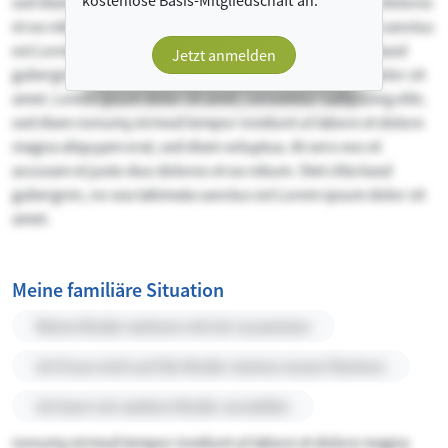
kostenlose Basis-Mitgliedschaft an.
sed diam voluptua. At vero eos et accusam et justo duo dolores
et ea rebum. Stet clita kasd gubergren, no sea takimata sanctus
est Lorem ipsum dolor sit amet. et ea rebum. Stet clita kasd
Jetzt anmelden
gubergren, no sea takimata sanctus est Lorem ipsum dolor sit
amet. Lorem ipsum dolor sit amet, consetetur sadipscing elitr,
sed diam nonumy eirmod tempor invidunt ut labore et dolore
magna aliquyam erat, sed diam voluptua. At vero eos et
accusam et justo duo dolores et ea rebum. Stet clita kasd
gubergren, no sea takimata sanctus est Lorem ipsum dolor sit
amet.
Meine familiäre Situation
Meine Kinder wohnen mit mir zusammen
Ich freue mich auf die Kinder meines neuen Partners
Ich kann mir weitere Kinder vorstellen
nonumy eirmod tempor invidunt ut labore et dolore magna