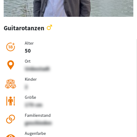
Guitarotanzen
Alter
50
Ort
Unbestadt
Kinder
2
Größe
170 cm
Familienstand
geschieden
Augenfarbe