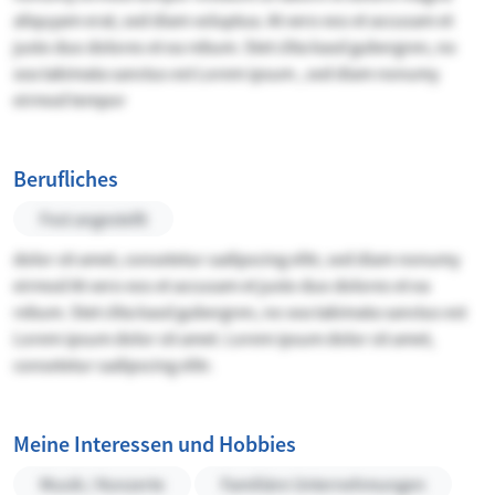
aliquyam erat, sed diam voluptua. At vero eos et accusam et
justo duo dolores et ea rebum. Stet clita kasd gubergren, no
sea takimata sanctus est Lorem ipsum , sed diam nonumy
eirmod tempor
Berufliches
Fest angestellt
dolor sit amet, consetetur sadipscing elitr, sed diam nonumy
eirmod At vero eos et accusam et justo duo dolores et ea
rebum. Stet clita kasd gubergren, no sea takimata sanctus est
Lorem ipsum dolor sit amet. Lorem ipsum dolor sit amet,
consetetur sadipscing elitr.
Meine Interessen und Hobbies
Musik / Konzerte
Familiäre Unternehmungen