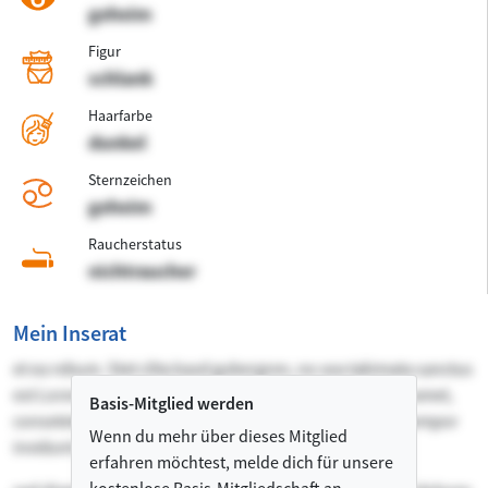
geheim
Figur
schlank
Haarfarbe
dunkel
Sternzeichen
geheim
Raucherstatus
nichtraucher
Mein Inserat
et ea rebum. Stet clita kasd gubergren, no sea takimata sanctus
est Lorem ipsum dolor sit amet. Lorem ipsum dolor sit amet,
Basis-Mitglied werden
consetetur sadipscing elitr, sed diam nonumy eirmod tempor
Wenn du mehr über dieses Mitglied
invidunt ut labore et dolore magna aliquyam erat,
erfahren möchtest, melde dich für unsere