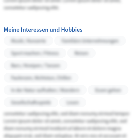
Lorem ipsum dolor sit amet. Lorem ipsum dolor sit amet,
consetetur sadipscing elitr.
Meine Interessen und Hobbies
Musik / Konzerte
Familiäre Unternehmungen
Sport machen / Fitness
Reisen
Bars / Kneipen / Tanzen
Faulenzen, Nichtstun, Chillen
In der Natur aufhalten / Wandern
Essen gehen
Gesellschaftsspiele
Lesen
consetetur sadipscing elitr, sed diam nonumy eirmod tempor
Lorem ipsum dolor sit amet, consetetur sadipscing elitr, sed
diam nonumy eirmod invidunt ut labore et dolore magna
aliquyam erat, sed diam voluptua. At vero eos et accusam et