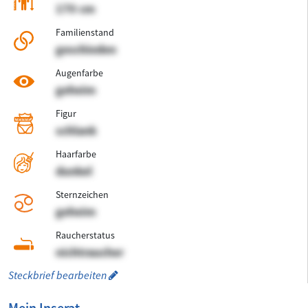
170 cm
Familienstand
geschieden
Augenfarbe
geheim
Figur
schlank
Haarfarbe
dunkel
Sternzeichen
geheim
Raucherstatus
nichtraucher
Steckbrief bearbeiten
Mein Inserat