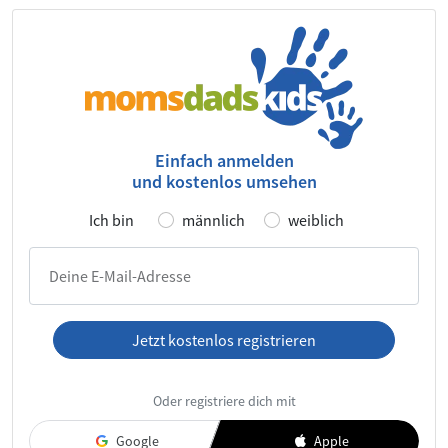
Einfach anmelden
und kostenlos umsehen
Ich bin
männlich
weiblich
Deine E-Mail-Adresse
Jetzt kostenlos registrieren
Ich habe die
AGB
und die
Datenschutzerklärung
gelesen und
Oder registriere dich mit
akzeptiere diese.
Google
Apple